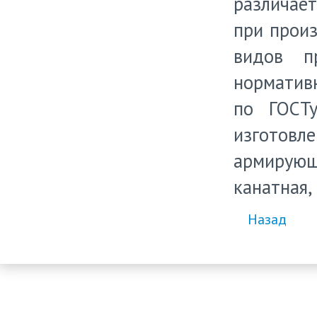
различает
при произ
видов п
нормативн
по ГОСТу
изготовл
армирующ
канатная,
Назад