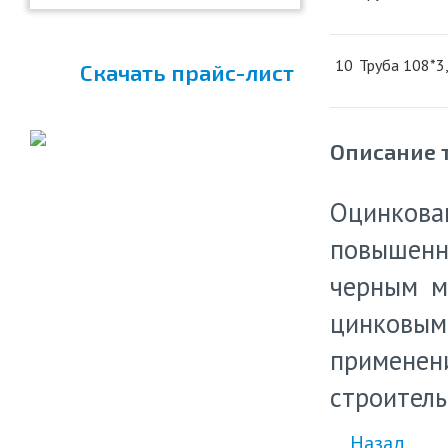
10
Труба 108*3,
Скачать прайс-лист
Описание 
Оцинков
повышенн
черны
м м
цинковым
применени
строитель
Назад