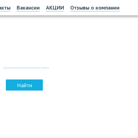
акты
Вакансии
АКЦИИ
Отзывы о компании
Офис и склад
г. Улан-Удэ, пр. Автомобилистов, 16, оф. 4
Показать на карте