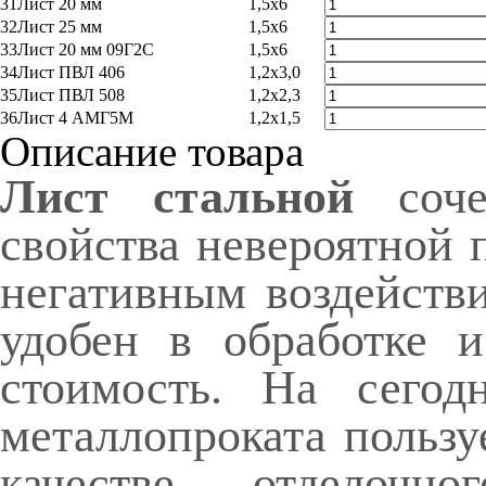
31
Лист 20 мм
1,5x6
32
Лист 25 мм
1,5x6
33
Лист 20 мм 09Г2С
1,5x6
34
Лист ПВЛ 406
1,2x3,0
35
Лист ПВЛ 508
1,2x2,3
36
Лист 4 АМГ5М
1,2x1,5
Описание товара
Лист стальной
соче
свойства невероятной 
негативным воздейств
удобен в обработке 
стоимость. На сегод
металлопроката пользу
качестве отделочн