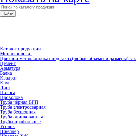
Каталог продукции
Металлопрокат
Цветной металлопрокат под заказ (любые объёмы и размеры) зака
Цемент
Арматура
Балка
Квадрат
Круг
Лист
Полоса
Проволока
Труба чёрная ВГП
Труба электросварная
Труба бесшовная
Труба оцинкованная
Трубы профильные
Уголок
Швеллер