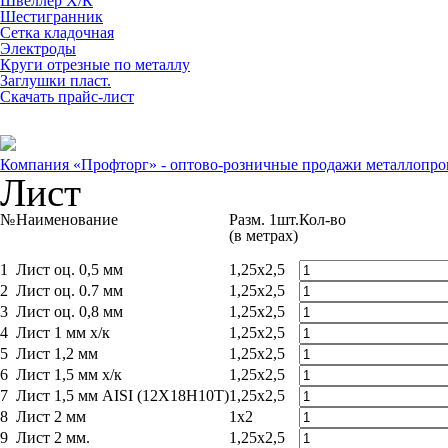
Швеллер Х/К
Шестигранник
Сетка кладочная
Электроды
Круги отрезные по металлу
Заглушки пласт.
Скачать прайс-лист
Компания «Профторг» - оптово-розничные продажи металлопрок
Лист
№
Наименование
Разм. 1шт.
Кол-во
(в метрах)
1
Лист оц. 0,5 мм
1,25x2,5
2
Лист оц. 0.7 мм
1,25x2,5
3
Лист оц. 0,8 мм
1,25x2,5
4
Лист 1 мм х/к
1,25x2,5
5
Лист 1,2 мм
1,25x2,5
6
Лист 1,5 мм х/к
1,25x2,5
7
Лист 1,5 мм AISI (12Х18Н10Т)
1,25x2,5
8
Лист 2 мм
1x2
9
Лист 2 мм.
1,25x2,5