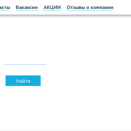
акты
Вакансии
АКЦИИ
Отзывы о компании
Офис и склад
г. Улан-Удэ, пр. Автомобилистов, 16, оф. 4
Показать на карте