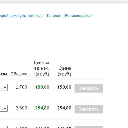
дной арматуры, метизов
Каталог
Металлопрокат
Цена за
ед. изм.
Сумма
 изм.
Общ.вес
(в руб.)
(в руб.)
1,700
159,80
159,80
Заказать
2,600
254,80
254,80
Заказать