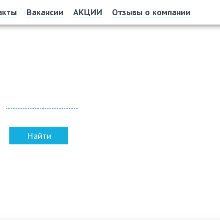
акты
Вакансии
АКЦИИ
Отзывы о компании
Офис и склад
г. Улан-Удэ, пр. Автомобилистов, 16, оф. 4
Показать на карте